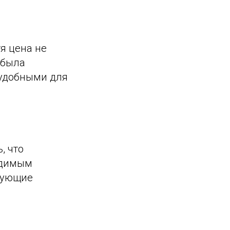
я цена не
 была
 удобными для
, что
одимым
твующие