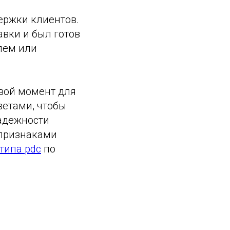
держки клиентов.
вки и был готов
лем или
вой момент для
ветами, чтобы
надежности
 признаками
типа pdc
по