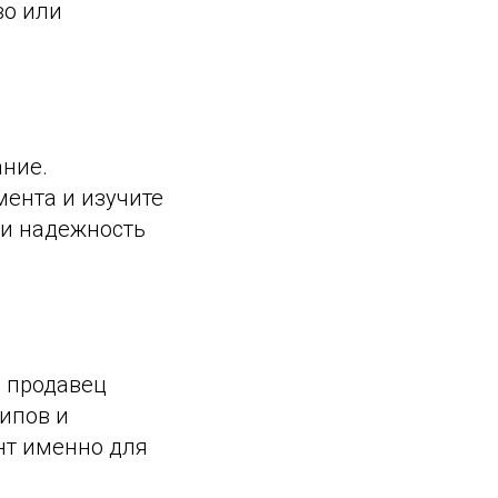
во или
ние.
мента и изучите
 и надежность
й продавец
ипов и
нт именно для