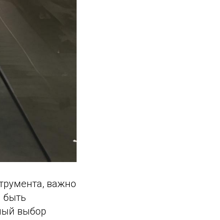
трумента, важно
 быть
ный выбор