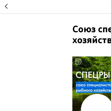
Союз сп
хозяйст